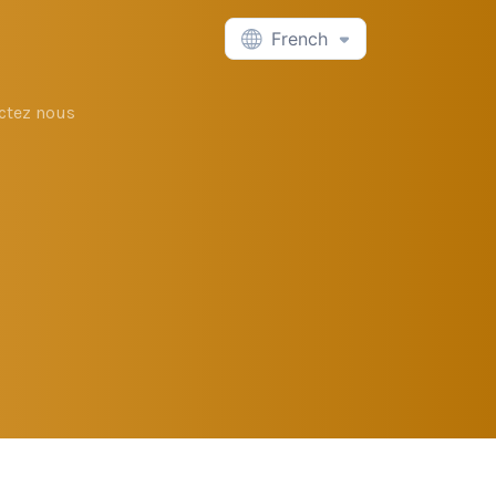
French
ctez nous