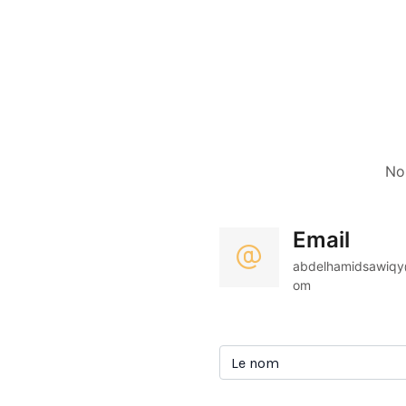
No
Email
abdelhamidsawiqy
om